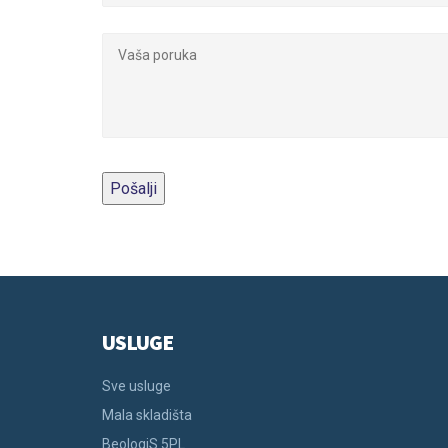
USLUGE
Sve usluge
Mala skladišta
BeologiS 5PL