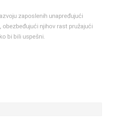
razvoju zaposlenih unapređujući
a, obezbeđujući njihov rast pružajući
ko bi bili uspešni.