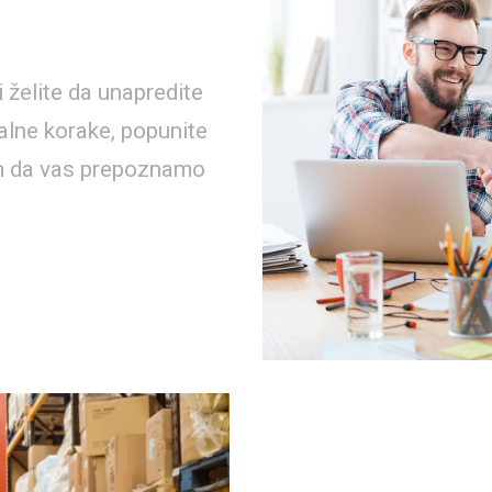
 želite da unapredite
nalne korake, popunite
am da vas prepoznamo