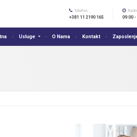
Telefon:
Radn
+381 11 2190 165
09:00 -
tna
Usluge
O Nama
Kontakt
Zaposlenj