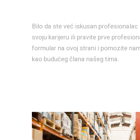
Bilo da ste već iskusan profesionalac i
svoju karijeru ili pravite prve profesio
formular na ovoj strani i pomozite n
kao budućeg člana našeg tima.