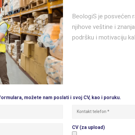
BeologiS je posvećen 
njihove veštine i znanj
podršku i motivaciju ka
ormulara, možete nam poslati i svoj CV, kao i poruku.
CV (za upload)