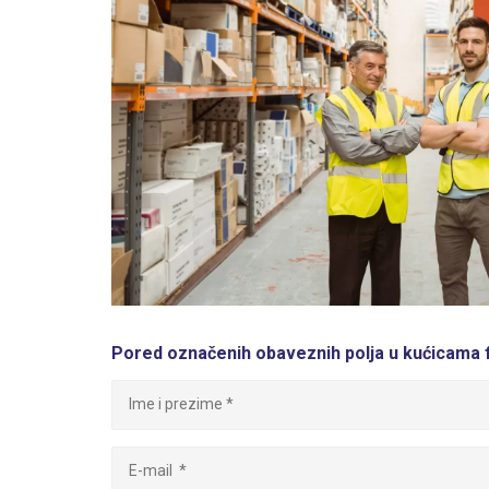
Pored označenih obaveznih polja u kućicama f