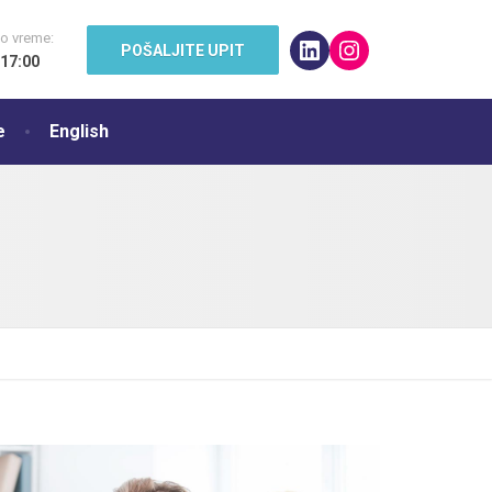
o vreme:
LinkedIn
Instagram
POŠALJITE UPIT
 17:00
e
English